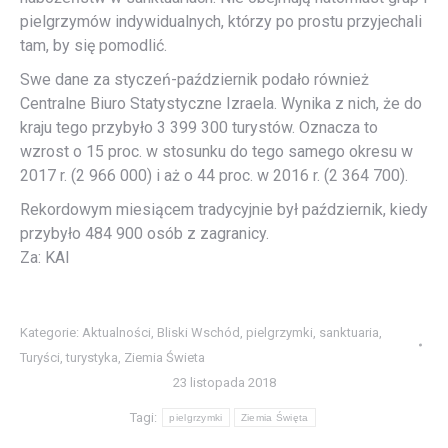
pielgrzymów indywidualnych, którzy po prostu przyjechali
tam, by się pomodlić.
Swe dane za styczeń-październik podało również
Centralne Biuro Statystyczne Izraela. Wynika z nich, że do
kraju tego przybyło 3 399 300 turystów. Oznacza to
wzrost o 15 proc. w stosunku do tego samego okresu w
2017 r. (2 966 000) i aż o 44 proc. w 2016 r. (2 364 700).
Rekordowym miesiącem tradycyjnie był październik, kiedy
przybyło 484 900 osób z zagranicy.
Za: KAI
Kategorie:
Aktualności
,
Bliski Wschód
,
pielgrzymki
,
sanktuaria
,
Turyści
,
turystyka
,
Ziemia Świeta
23 listopada 2018
Tagi:
pielgrzymki
Ziemia Święta