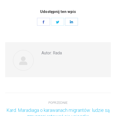
Udostępnij ten wpis
Share
Share
Share
on
on
on
Facebook
Twitter
LinkedIn
Autor:
Rada
Nawigacja
wpisów
POPRZEDNIE
Kard. Maradiaga o karawanach migrantów: ludzie są
Poprzedni