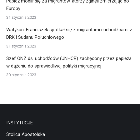
Papież modlił się za migrantów, którzy zginęli zmierzając do
Europy
31 stycznia 2023
Watykan: Franciszek spotkał się z migrantami i uchodźcami z
DRK i Sudanu Południowego
31 stycznia 2023
Szef ONZ ds. uchodźców (UNHCR) zachęcony przez papieża
w dążeniu do sprawiedliwej polityki migracyjnej
30 stycznia 2023
INSTYTUCJE
Stolica Apostolska