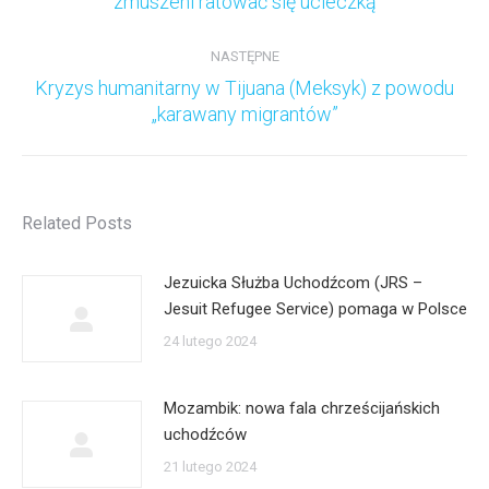
zmuszeni ratować się ucieczką
wpis:
NASTĘPNE
Kryzys humanitarny w Tijuana (Meksyk) z powodu
Następny
„karawany migrantów”
wpis:
Related Posts
Jezuicka Służba Uchodźcom (JRS –
Jesuit Refugee Service) pomaga w Polsce
24 lutego 2024
Mozambik: nowa fala chrześcijańskich
uchodźców
21 lutego 2024