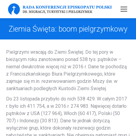
Ziemia Święta: boom pielgrzymkowy
Pielgrzymi wracają do Ziemi Świętej. Do tej pory w
bieżącym roku zanotowano ponad 538 tys. pątników –
niemal dwukrotnie więcej niż w 2016 r. Dane te pochodzą
z Franciszkańskiego Biura Pielgrzymkowego, które
zajmuje się m.in. rezerwowaniem godzin Mszy św. w
sanktuariach podległych Kustodii Ziemi Świętej.
Do 23 listopada przybyło do nich 538 429. W całym 2017
r. było ich 411 754, a w 2016 r. 274 983. Najwięcej dotarło
pątników z USA (127 964), Włoch (60 417), Polski (50
707) i Indonezji (30 813). Dane te jednak dotyczą
wyłącznie grup, które dokonały rezerwacji godzin
nabożeństw w sanktuariach. Nie obejmują natomiast grup i