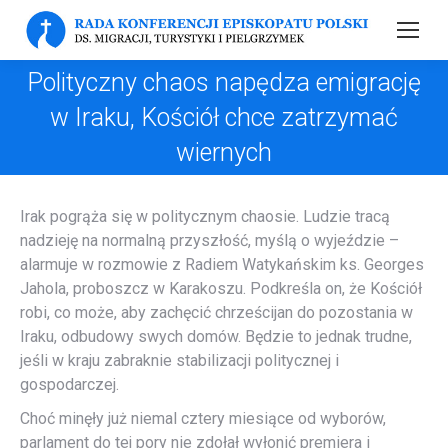
Polityczny chaos napędza emigrację
w Iraku, Kościół chce zatrzymać
wiernych
Irak pogrąża się w politycznym chaosie. Ludzie tracą
nadzieję na normalną przyszłość, myślą o wyjeździe –
alarmuje w rozmowie z Radiem Watykańskim ks. Georges
Jahola, proboszcz w Karakoszu. Podkreśla on, że Kościół
robi, co może, aby zachęcić chrześcijan do pozostania w
Iraku, odbudowy swych domów. Będzie to jednak trudne,
jeśli w kraju zabraknie stabilizacji politycznej i
gospodarczej.
Choć minęły już niemal cztery miesiące od wyborów,
parlament do tej pory nie zdołał wyłonić premiera i