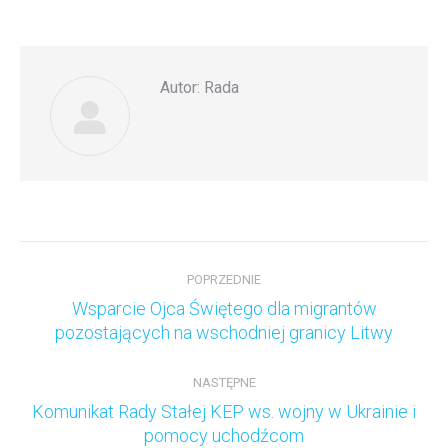
Facebook
Twitter
LinkedIn
Autor:
Rada
Nawigacja
wpisów
POPRZEDNIE
Wsparcie Ojca Świętego dla migrantów
Poprzedni
pozostających na wschodniej granicy Litwy
wpis:
NASTĘPNE
Komunikat Rady Stałej KEP ws. wojny w Ukrainie i
Następny
pomocy uchodźcom
wpis: