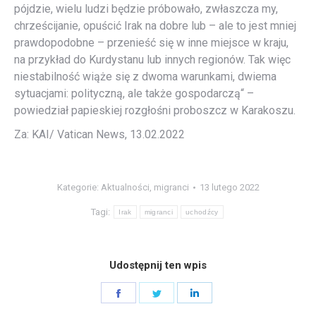
pójdzie, wielu ludzi będzie próbowało, zwłaszcza my,
chrześcijanie, opuścić Irak na dobre lub – ale to jest mniej
prawdopodobne – przenieść się w inne miejsce w kraju,
na przykład do Kurdystanu lub innych regionów. Tak więc
niestabilność wiąże się z dwoma warunkami, dwiema
sytuacjami: polityczną, ale także gospodarczą“ –
powiedział papieskiej rozgłośni proboszcz w Karakoszu.
Za: KAI/ Vatican News, 13.02.2022
Kategorie:
Aktualności
,
migranci
13 lutego 2022
Tagi:
Irak
migranci
uchodźcy
Udostępnij ten wpis
Share
Share
Share
on
on
on