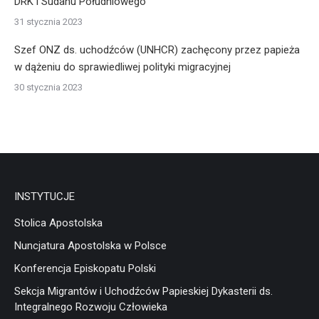
DRK i Sudanu Południowego
31 stycznia 2023
Szef ONZ ds. uchodźców (UNHCR) zachęcony przez papieża
w dążeniu do sprawiedliwej polityki migracyjnej
30 stycznia 2023
INSTYTUCJE
Stolica Apostolska
Nuncjatura Apostolska w Polsce
Konferencja Episkopatu Polski
Sekcja Migrantów i Uchodźców Papieskiej Dykasterii ds.
Integralnego Rozwoju Człowieka