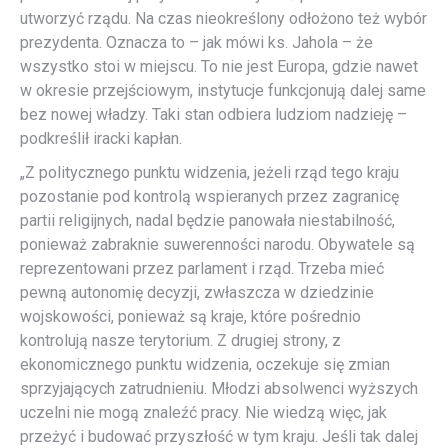
utworzyć rządu. Na czas nieokreślony odłożono też wybór
prezydenta. Oznacza to – jak mówi ks. Jahola – że
wszystko stoi w miejscu. To nie jest Europa, gdzie nawet
w okresie przejściowym, instytucje funkcjonują dalej same
bez nowej władzy. Taki stan odbiera ludziom nadzieję –
podkreślił iracki kapłan.
„Z politycznego punktu widzenia, jeżeli rząd tego kraju
pozostanie pod kontrolą wspieranych przez zagranicę
partii religijnych, nadal będzie panowała niestabilność,
ponieważ zabraknie suwerenności narodu. Obywatele są
reprezentowani przez parlament i rząd. Trzeba mieć
pewną autonomię decyzji, zwłaszcza w dziedzinie
wojskowości, ponieważ są kraje, które pośrednio
kontrolują nasze terytorium. Z drugiej strony, z
ekonomicznego punktu widzenia, oczekuje się zmian
sprzyjających zatrudnieniu. Młodzi absolwenci wyższych
uczelni nie mogą znaleźć pracy. Nie wiedzą więc, jak
przeżyć i budować przyszłość w tym kraju. Jeśli tak dalej