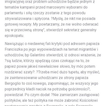
imigracyjnej oraz problem uchodźców będzie jednym z
tematów kampanii przed marcowymi wyborami do
parlamentu i siłą rzeczy zostanie z tego powodu
strywializowana i spłycona. ?Myślę, że nikt nie posiada
gotowej recepty. My powtarzamy, że nie wolno odwracać
się w przeciwną stronę”, stwierdził sekretarz generalny
episkopatu.
Nawiązując o niedawnej fali krytyki pod adresem papieża
Franciszka po jego wypowiedziach na temat migrantów i
uchodźców, bp Galantino stwierdził, iż odnosi wrażenie, że
?są ludzie, którzy spędzają czas czekając na to, że
papież powie jakieś niewłaściwe słowo, by móc potem
rozdzierać szaty?. ?Trzeba mieć dużo tupetu, aby myśleć,
że zainteresowanie uchodźcami ze strony papieża
Bergoglio to coś nowego, zapominając, że wszyscy jego
poprzednicy kładli nacisk na potrzebę gościnności?,
powiedział. Po czym dodał: ?Nie zamierzam zastępować
polityków, ale też polityka nie może zabronić Kościołowi