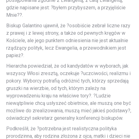
postępowania zgodnie z Ewangelią, z całą Ewangelią,
gdzie napisane jest: ?byłem przybyszem, a przyjęliście
Mnie??.
Biskup Galantino ujawnił, że ?osobiście zebrał liczne razy
z prawej i z lewej strony, a także od pewnych kręgów w
Kościele, ale jego punktem odniesienia nie jest aktualnie
rządzący polityk, lecz Ewangelia, a przewodnikiem jest
papież?.
Hierarcha powiedział, że od kandydatów w wyborach, jak
wszyscy Włosi zresztą, oczekuje ?uczciwości, realizmu i
pokory. Wyborcy potrafią odróżnić tych, którzy sprzedają
gruszki na wierzbie, od tych, którym zależy na
wyprowadzeniu kraju na właściwe tory?. ?Ludzie
niewątpliwie chcą usłyszeć obietnice, ale muszą one być
możliwe do zrealizowania, muszą mieć jakieś podstawy?,
oświadczył sekretarz generalny konferencji biskupów.
Podkreślił, że ?potrzebna jest realistyczna polityka
prorodzinna, aby rodzina złożona z ojca, matki i dzieci nie