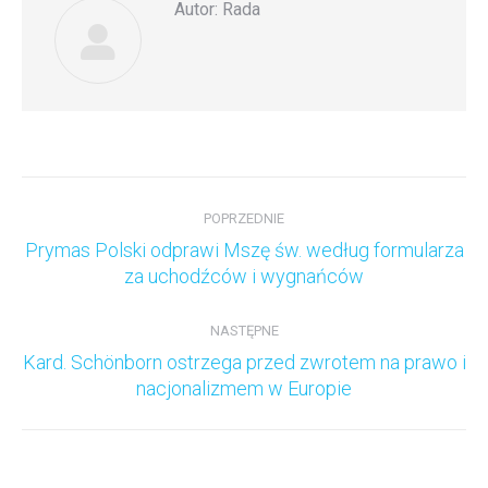
Autor:
Rada
Nawigacja
wpisów
POPRZEDNIE
Prymas Polski odprawi Mszę św. według formularza
Poprzedni
za uchodźców i wygnańców
wpis:
NASTĘPNE
Kard. Schönborn ostrzega przed zwrotem na prawo i
Następny
nacjonalizmem w Europie
wpis: