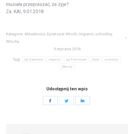
musiała przepraszać, że żyje?.
Za: KAI, 9.01.2018
Kategorie:
Aktualności
,
Episkopat Włoch
,
migranci
,
uchodźcy
,
Włochy
9 stycznia 2018
Tagi:
bp Galantino
migranci
pp Franciszek
Syria
uchodźcy
Włochy
Udostępnij ten wpis
Share
Share
Share
on
on
on
Facebook
Twitter
LinkedIn