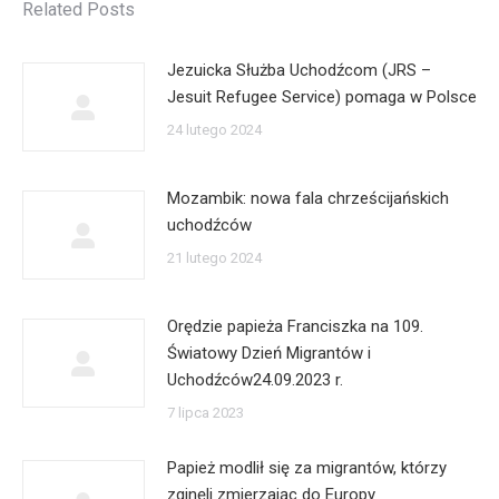
Related Posts
Jezuicka Służba Uchodźcom (JRS –
Jesuit Refugee Service) pomaga w Polsce
24 lutego 2024
Mozambik: nowa fala chrześcijańskich
uchodźców
21 lutego 2024
Orędzie papieża Franciszka na 109.
Światowy Dzień Migrantów i
Uchodźców24.09.2023 r.
7 lipca 2023
Papież modlił się za migrantów, którzy
zginęli zmierzając do Europy