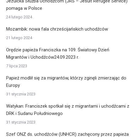
Jezuicka Służba Uchodźcom (JRS – Jesuit Refugee Service)
pomaga w Polsce
24 lutego 2024
Mozambik: nowa fala chrześcijańskich uchodźców
21 lutego 2024
Orędzie papieża Franciszka na 109. Światowy Dzień
Migrantów i Uchodźców24.09.2023 r.
7 lipca 2023
Papież modlił się za migrantów, którzy zginęli zmierzając do
Europy
31 stycznia 2023
Watykan: Franciszek spotkał się z migrantami i uchodźcami z
DRK i Sudanu Południowego
31 stycznia 2023
Szef ONZ ds. uchodźców (UNHCR) zachęcony przez papieża