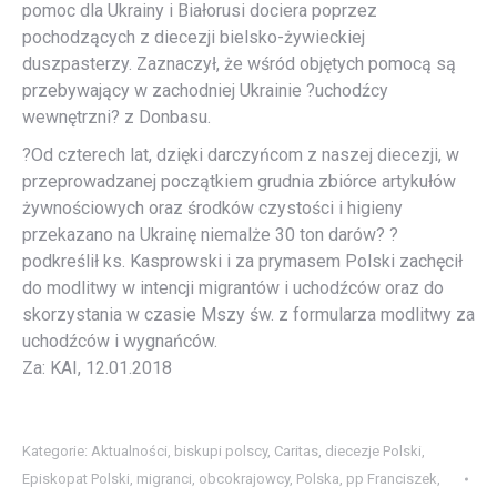
pomoc dla Ukrainy i Białorusi dociera poprzez
pochodzących z diecezji bielsko-żywieckiej
duszpasterzy. Zaznaczył, że wśród objętych pomocą są
przebywający w zachodniej Ukrainie ?uchodźcy
wewnętrzni? z Donbasu.
?Od czterech lat, dzięki darczyńcom z naszej diecezji, w
przeprowadzanej początkiem grudnia zbiórce artykułów
żywnościowych oraz środków czystości i higieny
przekazano na Ukrainę niemalże 30 ton darów? ?
podkreślił ks. Kasprowski i za prymasem Polski zachęcił
do modlitwy w intencji migrantów i uchodźców oraz do
skorzystania w czasie Mszy św. z formularza modlitwy za
uchodźców i wygnańców.
Za: KAI, 12.01.2018
Kategorie:
Aktualności
,
biskupi polscy
,
Caritas
,
diecezje Polski
,
Episkopat Polski
,
migranci
,
obcokrajowcy
,
Polska
,
pp Franciszek
,