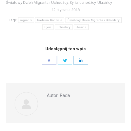
Światowy Dzień Migranta i Uchodźcy
,
Syria
,
uchodźcy
,
Ukraińcy
12 stycznia 2018
Tagi:
migranci
Rodzina Rodzinie
Światowy Dzień Migranta i Uchodźcy
Syria
uchodźcy
Ukraina
Udostępnij ten wpis
Share
Share
Share
on
on
on
Facebook
Twitter
LinkedIn
Autor:
Rada