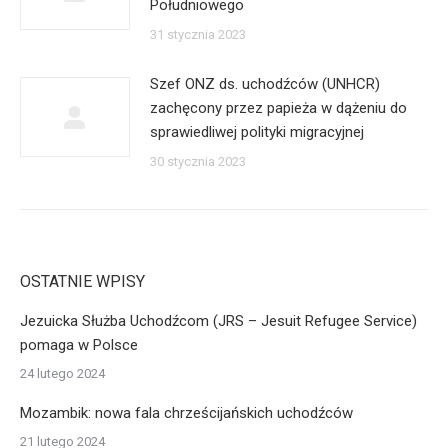
Południowego
31 stycznia 2023
Szef ONZ ds. uchodźców (UNHCR)
zachęcony przez papieża w dążeniu do
sprawiedliwej polityki migracyjnej
30 stycznia 2023
OSTATNIE WPISY
Jezuicka Służba Uchodźcom (JRS – Jesuit Refugee Service)
pomaga w Polsce
24 lutego 2024
Mozambik: nowa fala chrześcijańskich uchodźców
21 lutego 2024