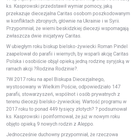
ks. Kasprowski przedstawił wymiar pomocy, jaką
przekazuje diecezjalna Caritas osobom poszkodowanym
w konfliktach zbrojnych, głównie na Ukrainie i w Syrii.
Przypomniał, że wierni beskidzkiej diecezji wspomagają
zwłaszcza dwie inicjatywy Caritas.
W ubiegłym roku biskup bielsko-żywiecki Roman Pindel
zaapelował do parafii i wiernych, by wsparli akcję Caritas
Polska i osobiście objął opieką jedną rodzinę syryjską w
ramach akcji ?Rodzina Rodzinie?.
?W 2017 roku na apel Biskupa Diecezjalnego,
wystosowany w Wielkim Poście, odpowiedziało 147
parafii, stowarzyszeń, wspólnot i osób prywatnych z
terenu diecezji bielsko-żywieckiej. Wartość programu w
2017 roku to ponad 449 tysięcy złotych? ? podsumował
ks. Kasprowski i poinformował, że już w nowym roku
objęto opieką 9 nowych rodzin z Aleppo.
Jednocześnie duchowny przypomniał, że rzeczowa