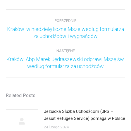
Nawigacja
wpisów
POPRZEDNIE
Kraków: w niedzielę liczne Msze według formularza
Poprzedni
za uchodźców i wygnańców
wpis:
NASTĘPNE
Kraków: Abp Marek Jędraszewski odprawi Mszę św.
Następny
według formularza za uchodźców
wpis:
Related Posts
Jezuicka Służba Uchodźcom (JRS –
Jesuit Refugee Service) pomaga w Polsce
24 lutego 2024