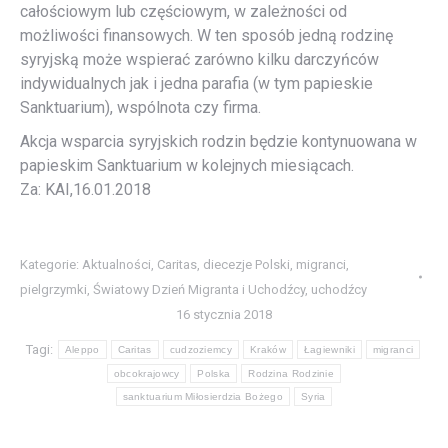
całościowym lub częściowym, w zależności od
możliwości finansowych. W ten sposób jedną rodzinę
syryjską może wspierać zarówno kilku darczyńców
indywidualnych jak i jedna parafia (w tym papieskie
Sanktuarium), wspólnota czy firma.
Akcja wsparcia syryjskich rodzin będzie kontynuowana w
papieskim Sanktuarium w kolejnych miesiącach.
Za: KAI,16.01.2018
Kategorie:
Aktualności
,
Caritas
,
diecezje Polski
,
migranci
,
pielgrzymki
,
Światowy Dzień Migranta i Uchodźcy
,
uchodźcy
16 stycznia 2018
Tagi:
Aleppo
Caritas
cudzoziemcy
Kraków
Łagiewniki
migranci
obcokrajowcy
Polska
Rodzina Rodzinie
sanktuarium Miłosierdzia Bożego
Syria