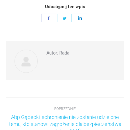
Udostępnij ten wpis
Share
Share
Share
on
on
on
Facebook
Twitter
LinkedIn
Autor:
Rada
Nawigacja
wpisów
POPRZEDNIE
Abp Gądecki: schronienie nie zostanie udzielone
Poprzedni
temu, kto stanowi zagrożenie dla bezpieczeństwa
wpis: