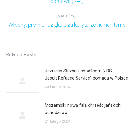
państwa (KAI)
NASTĘPNE
Następny
Włochy: premier dziękuje za korytarze humanitarne
wpis:
Related Posts
Jezuicka Służba Uchodźcom (JRS –
Jesuit Refugee Service) pomaga w Polsce
24 lutego 2024
Mozambik: nowa fala chrześcijańskich
uchodźców
21 lutego 2024