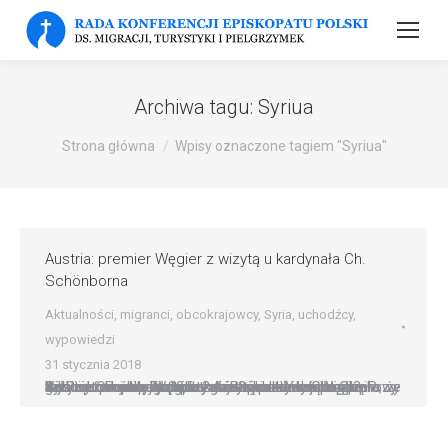
Archiwa tagu:
Syriua
Strona główna
Wpisy oznaczone tagiem "Syriua"
Austria: premier Węgier z wizytą u kardynała Ch.
Schönborna
Aktualności
,
migranci
,
obcokrajowcy
,
Syria
,
uchodźcy
,
wypowiedzi
31 stycznia 2018
Austria: premier Węgier z wizytą u kardynała Ch. Schönborna Metropolita wiedeński kard. Christoph Schönborn przyjął 30 stycznia przebywającego z wizytą roboczą w stolicy Austrii premiera Węgier Viktora Orbána. Archidiecezja wiedeńska oznajmiła, że do ?nieformalnego spotkania? doszło na prośbę gościa z Budapesztu, a ?głównym tematem rozmowy była sytuacja w Europie i na Bliskim Wschodzie?. Przy tej…