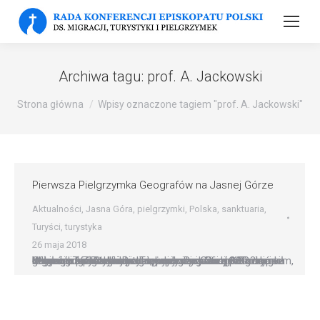
Archiwa tagu:
prof. A. Jackowski
Strona główna
Wpisy oznaczone tagiem "prof. A. Jackowski"
Pierwsza Pielgrzymka Geografów na Jasnej Górze
Aktualności
,
Jasna Góra
,
pielgrzymki
,
Polska
,
sanktuaria
,
Turyści
,
turystyka
26 maja 2018
O sensie pielgrzymowania wpisanym w człowieczeństwo i o tym, że Jasna Góra jest miejscem, gdzie geografia ziemi ustępuje geografii ducha. mówił do geografów zgromadzonych na Jasnej Górze bp Krzysztof Zadarko, przewodniczący Rady KEP ds. Migracji, Turystyki i Pielgrzymek. Pierwsza pielgrzymka tego środowiska była dziękczynieniem za 100 ?lecie działalności Polskiego Towarzystwa Geograficznego. W homilii bp Zadarko…