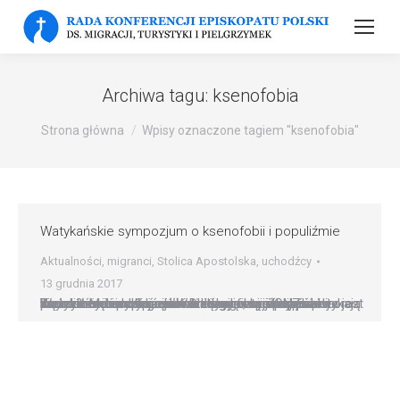
Archiwa tagu:
ksenofobia
Strona główna
Wpisy oznaczone tagiem "ksenofobia"
Watykańskie sympozjum o ksenofobii i populiźmie
Aktualności
,
migranci
,
Stolica Apostolska
,
uchodźcy
13 grudnia 2017
Watykańskie sympozjum o ksenofobii i populiźmie Tworzenie bardziej sprawiedliwego społeczeństwa jest ważnym celem Kościoła. Dlatego w tę środę przedstawiciele Kościołów i organizacji ONZ spotykają się na trzydniowym ekumenicznym sympozjum w Rzymie. Ma ono na celu określenie, w jaki sposób Kościół może odegrać ważną rolę w reakcji na ksenofobię i populizm. W tradycji chrześcijańskiej oraz w…