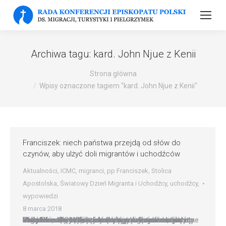
Archiwa tagu:
kard. John Njue z Kenii
Strona główna
Wpisy oznaczone tagiem "kard. John Njue z Kenii"
Franciszek: niech państwa przejdą od słów do
czynów, aby ulżyć doli migrantów i uchodźców
Aktualności
,
ICMC
,
migranci
,
pp Franciszek
,
Stolica
Apostolska
,
Światowy Dzień Migranta i Uchodźcy
,
uchodźcy
,
wypowiedzi
8 marca 2018
Państwa winny podjąć bardziej skuteczne i konkretne działania, aby choć trochę złagodzić trudne, często nieludzkie warunki, w jakich żyją migranci i uchodźcy. Zaapelował o to Franciszek w przemówieniu do członków Międzynarodowej Katolickiej Komisji ds. Migrantów (ICMC), których przyjął na audiencji w Watykanie 8 marca na zakończenie posiedzenia jej Rady Plenarnej. Obradowała ona w Rzymie od…