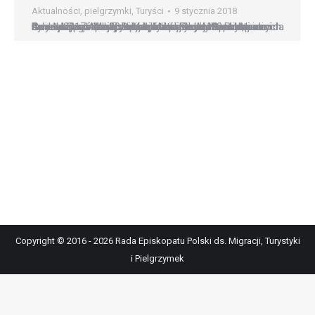
Aktualności
,
pielgrzymki
,
Turyści
9 stycznia 2018
Guadalupe i Aparecida najliczniej odwiedzanymi sanktuariami Ameryki Łacińskiej Guadalupe i Aparecida były w 2017 r. najliczniej odwiedzanymi sanktuariami Ameryki Łacińskiej. Do sanktuarium Matki Bożej z Guadalupe w Mieście Meksyk przybyło 20 mln, a do narodowego sanktuarium Matki Bożej Niepokalanie Poczętej w brazylijskiej Aparecidzie – 13 mln wiernych. Guadalupe jest najchętniej odwiedzanym sanktuarium świata. Spośród 20…
Copyright © 2016 - 2026 Rada Episkopatu Polski ds. Migracji, Turystyki
i Pielgrzymek