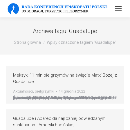
Archiwa tagu:
Guadalupe
Strona główna
Wpisy oznaczone tagiem "Guadalupe"
Meksyk: 11 mln pielgrzymów na święcie Matki Bożej z
Guadalupe
Aktualności
,
pielgrzymki
14 grudnia 2022
Święto Matki Bożej z Guadalupe – 12 grudnia przyciągnęło w tym roku ogromne tłumy wiernych do Jej sanktuarium w Mieście Meksyku. Na największe na świecie katolickie święto pielgrzymkowe w dniach 8-12 grudnia przybyło 11 mln ludzi – oświadczyła 12 bm. burmistrz stolicy Meksyku Claudia Sheinbaum Pardo, cytowana przez portal „El Informador”. Według tych informacji tylko…
Guadalupe i Aparecida najliczniej odwiedzanymi
sanktuariami Ameryki Łacińskiej