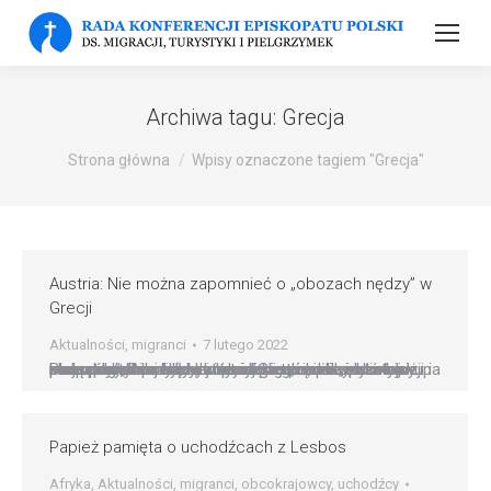
Archiwa tagu:
Grecja
Strona główna
Wpisy oznaczone tagiem "Grecja"
Austria: Nie można zapomnieć o „obozach nędzy” w
Grecji
Aktualności
,
migranci
7 lutego 2022
Biskup Innsbrucka, Hermann Glettler, po raz kolejny zaapelował do rządu austriackiego o zrewidowanie kursu polityki azylowej i przyjęcie „możliwie przewidywalnej liczby rodzin” z greckich „obozów slumsów”. Powodem obecnego oświadczenia biskupa na Instagramie były doniesienia o zimnie, prostytucji i przemocy, z powodu których cierpią rodziny w obozach: „Uchodźcy, w tym liczne rodziny, które już mają prawo…
Papież pamięta o uchodźcach z Lesbos
Afryka
,
Aktualności
,
migranci
,
obcokrajowcy
,
uchodźcy