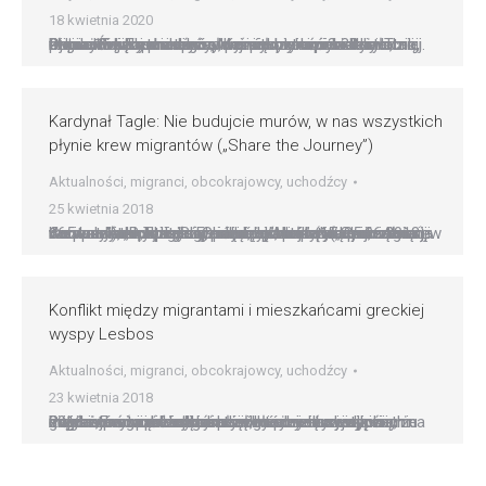
18 kwietnia 2020
?Nie chcę zapomnieć o wyspie Lesbos? ? tymi słowami kilka dni temu, w uroczystość wielkanocną, Papież Franciszek przypomniał o cierpieniach migrantów i uchodźców, wśród nich wielu dzieci, przebywających na greckiej wyspie u wybrzeży Turcji. Ojciec Święty przebywał pomiędzy nimi cztery lata temu. 16 kwietnia obóz Moria wraz z nim odwiedzili: Patriarcha Ekumeniczny Konstantynopola Bartłomiej oraz…
Kardynał Tagle: Nie budujcie murów, w nas wszystkich
płynie krew migrantów („Share the Journey”)
Aktualności
,
migranci
,
obcokrajowcy
,
uchodźcy
25 kwietnia 2018
Caritas Internationalis, międzynarodowa konfederacja 165 katolickich agencji pomocy humanitarnej, rozpoczyna „Tydzień Globalnej Akcji” (17-25.06.2018) w ramach kampanii „Podziel się podróżą” („Share the Journey”), aby przyczynić się do pozytywnych zmian we wszystkich, którzy mają doświadczenie w migracji. Kampania „Podziel się podróżą”, która rozpoczęła się we wrześniu ubiegłego roku, została zainspirowana wezwaniem papieża Franciszka do przyłączenia się…
Konflikt między migrantami i mieszkańcami greckiej
wyspy Lesbos
Aktualności
,
migranci
,
obcokrajowcy
,
uchodźcy
23 kwietnia 2018
Poważne starcia wybuchły w niedzielę wieczorem na greckiej wyspie Lesbos między przymusowymi migrantami a mieszkańcami, którzy obawiają się, że ciągła obecność imigrantów może zaszkodzić ich interesom w zbliżającym się sezonie turystycznym. Papież Franciszek odwiedził głównie syryjskich migrantów w dwóch obozach na Lesbos w kwietniu 2016 r., pragnąc w ten sposób wyrazić swoją solidarność i pobudzić…